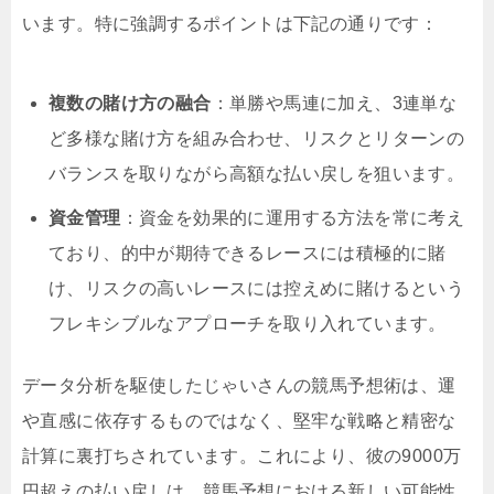
います。特に強調するポイントは下記の通りです：
複数の賭け方の融合
：単勝や馬連に加え、3連単な
ど多様な賭け方を組み合わせ、リスクとリターンの
バランスを取りながら高額な払い戻しを狙います。
資金管理
：資金を効果的に運用する方法を常に考え
ており、的中が期待できるレースには積極的に賭
け、リスクの高いレースには控えめに賭けるという
フレキシブルなアプローチを取り入れています。
データ分析を駆使したじゃいさんの競馬予想術は、運
や直感に依存するものではなく、堅牢な戦略と精密な
計算に裏打ちされています。これにより、彼の9000万
円超えの払い戻しは、競馬予想における新しい可能性