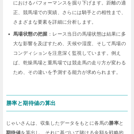
におけるパフォーマンスを掘り下げます。距離の適
正、競馬場での実績、さらには騎手との相性まで、
さまざまな要素を詳細に分析します。
馬場状態の把握
：レース当日の馬場状態は結果に多
大な影響を及ぼすため、天候や湿度、そして馬場の
コンディションを注意深く監視しています。例え
ば、乾燥馬場と重馬場では競走馬の走り方が変わる
ため、その違いを予測する能力が求められます。
勝率と期待値の算出
じゃいさんは、収集したデータをもとに各馬の
勝率
と
期待値
を算出し、それに基づいて賭ける金額を戦略的