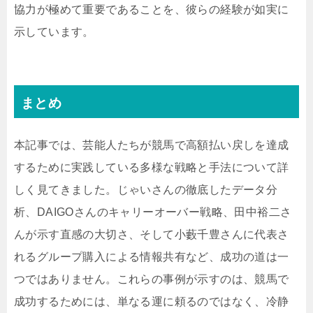
協力が極めて重要であることを、彼らの経験が如実に
示しています。
まとめ
本記事では、芸能人たちが競馬で高額払い戻しを達成
するために実践している多様な戦略と手法について詳
しく見てきました。じゃいさんの徹底したデータ分
析、DAIGOさんのキャリーオーバー戦略、田中裕二さ
んが示す直感の大切さ、そして小藪千豊さんに代表さ
れるグループ購入による情報共有など、成功の道は一
つではありません。これらの事例が示すのは、競馬で
成功するためには、単なる運に頼るのではなく、冷静