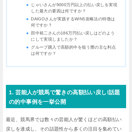
じゃいさんが9000万円以上の払い戻しを実現
した最大の要因は何ですか？
DAIGOさんが実践するWIN5攻略法の特徴は
何ですか？
田中裕二さんの186万円払い戻しはどのよう
にして実現しましたか？
グループ購入で高額的中を狙う際の主な利点
は何ですか？
1. 芸能人が競馬で驚きの高額払い戻し!話題
の的中事例を一挙公開
最近、競馬界では数々の芸能人が驚くほどの高額払い
戻しを達成し、その話題性から多くの注目を集めてい