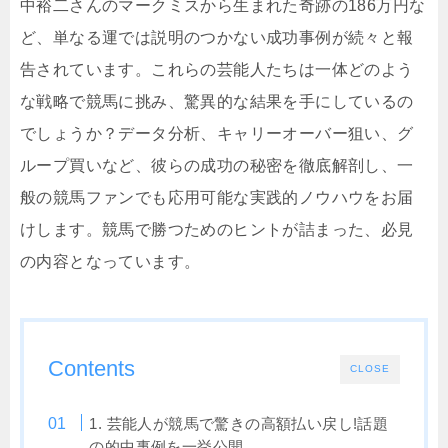
中裕二さんのマークミスから生まれた奇跡の186万円な
ど、単なる運では説明のつかない成功事例が続々と報
告されています。これらの芸能人たちは一体どのよう
な戦略で競馬に挑み、驚異的な結果を手にしているの
でしょうか？データ分析、キャリーオーバー狙い、グ
ループ買いなど、彼らの成功の秘密を徹底解剖し、一
般の競馬ファンでも応用可能な実践的ノウハウをお届
けします。競馬で勝つためのヒントが詰まった、必見
の内容となっています。
Contents
CLOSE
1. 芸能人が競馬で驚きの高額払い戻し!話題
の的中事例を一挙公開