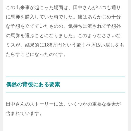
この出来事が起こった場面は、田中さんがいつも通り
に馬券を購入していた時でした。彼はあらかじめ十分
な予想を立てていたものの、気持ちに流されて予想外
の馬券を選ぶことになりました。このようなささいな
ミスが、結果的に186万円という驚くべき払い戻しをも
たらすことになったのです。
偶然の背後にある要素
田中さんのストーリーには、いくつかの重要な要素が
含まれています。