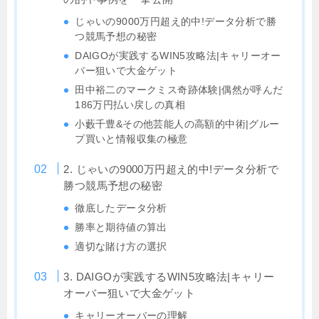
じゃいの9000万円超え的中!データ分析で勝
つ競馬予想の秘密
DAIGOが実践するWIN5攻略法|キャリーオー
バー狙いで大金ゲット
田中裕二のマークミス奇跡体験|偶然が呼んだ
186万円払い戻しの真相
小藪千豊&その他芸能人の高額的中術|グルー
プ買いと情報収集の極意
2. じゃいの9000万円超え的中!データ分析で
勝つ競馬予想の秘密
徹底したデータ分析
勝率と期待値の算出
適切な賭け方の選択
3. DAIGOが実践するWIN5攻略法|キャリー
オーバー狙いで大金ゲット
キャリーオーバーの理解