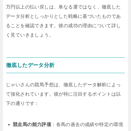
万円以上の払い戻しは、単なる運ではなく、徹底した
データ分析としっかりとした戦略に基づいたものであ
ることを確認できます。彼の成功の理由について詳し
く見ていきましょう。
徹底したデータ分析
じゃいさんの競馬予想は、徹底したデータ解析によっ
て強化されています。彼が特に注目するポイントは以
下の通りです：
競走馬の能力評価
：各馬の過去の成績や特定の環境