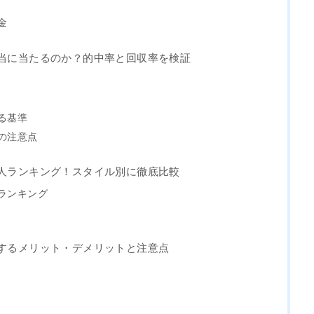
金
本当に当たるのか？的中率と回収率を検証
る基準
の注意点
能人ランキング！スタイル別に徹底比較
ランキング
にするメリット・デメリットと注意点