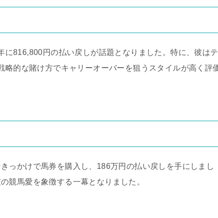
0年に816,800円の払い戻しが話題となりました。特に、彼は
の戦略的な賭け方でキャリーオーバーを狙うスタイルが高く評
きっかけで馬券を購入し、186万円の払い戻しを手にしまし
彼の競馬愛を象徴する一幕となりました。