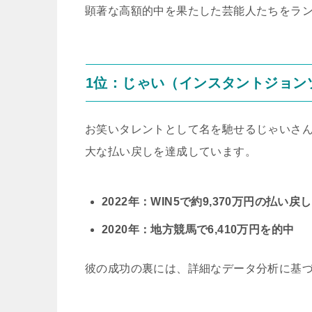
顕著な高額的中を果たした芸能人たちをラ
1位：じゃい（インスタントジョン
お笑いタレントとして名を馳せるじゃいさ
大な払い戻しを達成しています。
2022年：WIN5で約9,370万円の払い戻し
2020年：地方競馬で6,410万円を的中
彼の成功の裏には、詳細なデータ分析に基