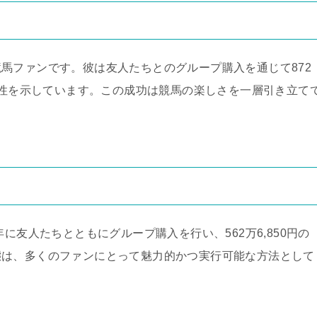
馬ファンです。彼は友人たちとのグループ購入を通じて872
重要性を示しています。この成功は競馬の楽しさを一層引き立て
に友人たちとともにグループ購入を行い、562万6,850円の
態は、多くのファンにとって魅力的かつ実行可能な方法として